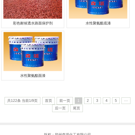
彩色耐候透水路面保护剂
水性聚氨酯底漆
水性聚氨酯面漆
共122条 当前1/9页
首页
前一页
1
2
3
4
5
···
后一页
尾页
版权：郑州森塔化工有限公司