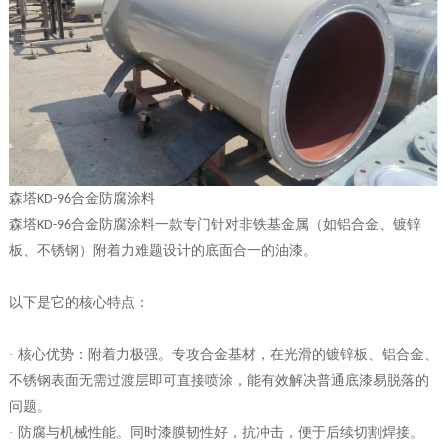
森塔
合金防腐涂料
KD-96
森塔
合金防腐涂料
一款专门针对非铁基金属（如铝合金、镀锌
KD-96
板、不锈钢）附着力难题设计的底
面合一的油漆
。
以下是它的核心特点：
· 核心优势：附着力极强。专攻合金基材，在光滑的镀锌板、铝合金、
不锈钢表面无需过渡层即可直接喷涂，能有效解决普通底漆易脱落的
问题。
· 防腐与机械性能。同时漆膜韧性好，抗冲击，便于后续切割焊接。