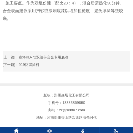
· 施工要点。作为双组份漆（配比
：
），混合后需熟化
分钟。
2
0
4
30
合金表面建议采用扫砂或涂刷底漆以增加粗糙度，避免厚涂导致咬
底。
[上一篇]：
森塔KD-72双组份合金专用底漆
[下一篇]：
919防腐涂料
版权：郑州森塔化工有限公司
手机号：13383869890
邮箱：zz@senta7.com
地址：河南郑州香山路宏康路海亮时代