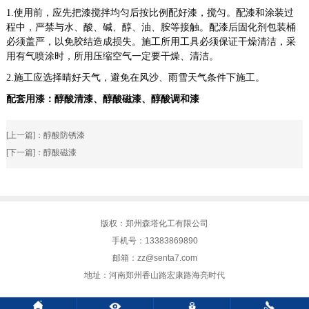
1.
使用前，应先把漆搅拌均匀后按比例配好漆，搅匀。配漆和涂装过
程中，严禁与水、酸、碱、醇、油、胺等接触。配漆后固化剂包装桶
必须盖严，以免胶结造成损失。施工所用工具必须保证干燥清洁，采
用有气喷涂时，所用压缩空气一定要干燥、清洁。
2.
施工应选择晴好天气，避免在风沙、雨雪天气条件下施工。
配套用漆：醇酸清漆
、
醇酸磁漆
、
醇酸调和漆
[上一篇]：
醇酸防锈漆
[下一篇]：
醇酸磁漆
版权：郑州森塔化工有限公司
手机号：13383869890
邮箱：zz@senta7.com
地址：河南郑州香山路宏康路海亮时代