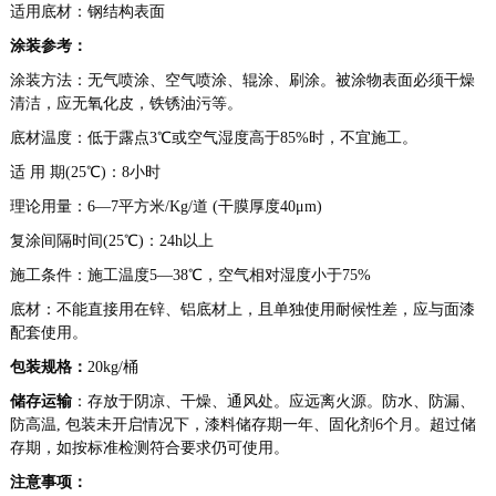
适用底材：钢结构表面
涂装参考：
涂装方法：无气喷涂、空气喷涂、辊涂、刷涂
。
被涂物表面必须干燥
清洁，应无氧化皮，铁锈油污等。
底材温度
：
低于露点3℃或空气湿度高于85%时，不宜施工。
适 用 期(25℃)：8小时
理论用量：
6
—
7
平方米/Kg/道 (干膜厚度
4
0μm)
复涂间隔时间(25℃)：2
4
h以上
施工条件：施工温度5—38℃，空气相对湿度小于75%
底材：
不能直接用在锌、铝底材上，且单独使用耐候性差，应与面漆
配套使用。
包装规格：
20kg/桶
储存运输
：存放于阴凉、干燥、通风处。应远离火源。防水、防漏、
防高温, 包装未开启情况下，漆料储存期一年、固化剂6个月。超过储
存期，如按标准检测符合要求仍可使用。
注意事项：