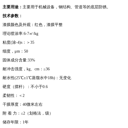
主要用途：
主要用于机械设备，钢结构、管道等
的底层防锈
。
技术参数：
漆膜颜色及外观：红色，漆膜平整
理论喷涂率:6-
7
㎡/kg
粘度(涂-4)s：
＞
35
细度，μm：
50
固体成分含量:3
3
%
耐冲击强度，kg、cm：
≥
36
耐水性(25℃±1℃蒸馏水中
18
h)
：
无变化
硬度（摆杆）：不小于0.6
柔韧性：＜
2
干膜厚度：
4
0微米左右
附 着 力：≤
2
（划格法，级）
储存年限：1年