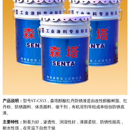
产品说明：
型号
ST-CS53，森塔醇酸红丹防锈漆是
由改性醇酸树脂、
红
丹粉、
防锈颜料、体质颜料、催干剂，有机溶剂等组成
单组份防锈底
漆
。
主要特性：
附着力好，渗透性、润湿性好，漆膜柔软、防锈性能高，
耐水性强，在常温下自然干燥