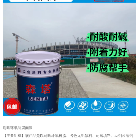
耐晒环氧防腐面漆
【主要组成】该产品是以耐晒环氧树脂、各色无铅颜料、耐磨填料、助剂和溶剂