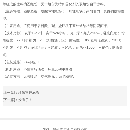
等组成的漆料为乙组份，另一组份为特种固化剂的双组份自干涂料。
【主要特性】漆膜坚硬；耐酸碱性能好；干燥性能快；高附着力，良好的耐磨性
能。
【主要用途】广泛用于各种酸、碱、盐环境下室外钢结构等防腐面漆。
【技术指标】 表干≤2小时，实干≤24小时 。光 泽：亮光≥90%，哑光商定； 铅
笔硬度：≥2H 附 着 力：≤1（划格法，级） 耐碱性（10%氢氧化钠液，720H）：
不起皱，不起泡； 耐水7天：不起皱，不起泡 。耐老化1000h
不褪色，略微失
光。
【包装规格】24kg/组 
【配套用漆】环氧富锌底漆、环氧云铁中间漆。
【涂装方法】无气喷涂、空气喷涂 、滚涂/刷涂
[上一篇]：
环氧富锌底漆
[下一篇]：没有了！
版权：郑州森塔化工有限公司