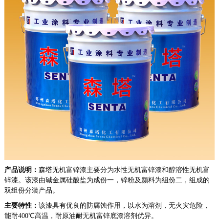
产品说明：
森塔无机富锌漆主要分为水性无机富锌漆和醇溶性无机富
锌漆。该漆由碱金属硅酸盐为成份一，锌粉及颜料为组份二，组成的
双组份分装产品。
主要特性：
该漆具有优良的防腐蚀作用，以水为溶剂，无火灾危险，
能耐400℃高温，耐原油耐无机富锌底漆溶剂优异。