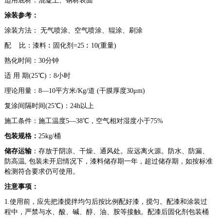
适用底材：混凝土、钢材表面
涂装参考：
涂装方法： 无气喷涂、空气喷涂、辊涂、刷涂
配 比：漆料︰固化剂=25︰10(重量)
熟化时间：30分钟
适 用 期(25℃)：8小时
理论用量：8—10平方米/Kg/道 (干膜厚度30μm)
复涂间隔时间(25℃)：24h以上
施工条件：施工温度5—38℃，空气相对湿度小于75%
包装规格：
25kg/桶
储存运输
：存放于阴凉、干燥、通风处。应远离火源。防水、防漏、
防高温, 包装未开启情况下，漆料储存期一年，超过储存期，如按标准
检测符合要求仍可使用。
注意事项：
1.
使用前，应先把漆搅拌均匀后按比例配好漆，搅匀。配漆和涂装过
程中，严禁与水、酸、碱、醇、油、胺等接触。配漆后固化剂包装桶