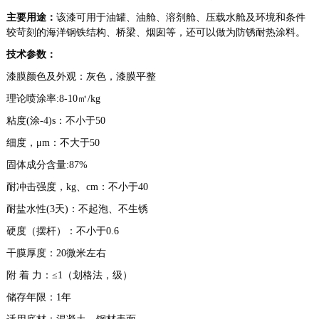
主要用途：
该漆可用于油罐、油舱、溶剂舱、压载水舱及环境和条件
较苛刻的海洋钢铁结构、桥梁、烟囱等，还可以做为防锈耐热涂料。
技术参数：
漆膜颜色及外观：灰色，漆膜平整
理论喷涂率:8-10㎡/kg
粘度(涂-4)s：不小于50
细度，μm：不大于50
固体成分含量:87%
耐冲击强度，kg、cm：不小于40
耐盐水性(3天)：不起泡、不生锈
硬度（摆杆）：不小于0.6
干膜厚度：20微米左右
附 着 力：≤1（划格法，级）
储存年限：1年