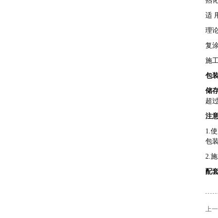
熟化
厂区一角
适 
理论
复涂
施工
包
储
超
厂区一角
注
1.
使
包
2
配
厂区一角
上一