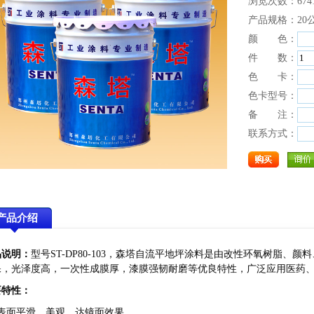
浏览次数：674
产品规格：20
颜 色：
件 数：
色 卡：
色卡型号：
备 注：
联系方式：
产品介绍
品说明：
型号ST-DP80-103，森塔自流平地坪涂料是由改性环氧树脂
保，光泽度高，一次性成膜厚，漆膜强韧耐磨等优良特性，广泛应用医药
要特性：
、表面平滑、美观，达镜面效果。