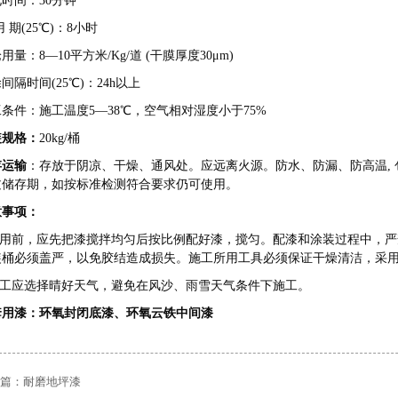
时间：30分钟
用 期(25℃)：8小时
用量：8—10平方米/Kg/道 (干膜厚度30μm)
间隔时间(25℃)：24h以上
条件：施工温度5—38℃，空气相对湿度小于75%
装规格：
20kg/桶
存运输
：存放于阴凉、干燥、通风处。应远离火源。防水、防漏、防高温,
过储存期，如按标准检测符合要求仍可使用。
意事项：
用前，应先把漆搅拌均匀后按比例配好漆，搅匀。配漆和涂装过程中，严
装桶必须盖严，以免胶结造成损失。施工所用工具必须保证干燥清洁，采
.施工应选择晴好天气，避免在风沙、雨雪天气条件下施工。
套用漆：
环氧封闭底漆
、
环氧云铁中间漆
篇：
耐磨地坪漆