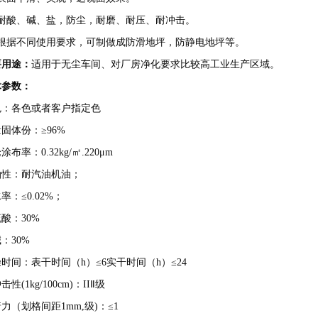
、耐酸、碱、盐，防尘，耐磨、耐压、耐冲击。
、根据不同使用要求，可制做成防滑地坪，防静电地坪等。
要用途：
适用于无尘车间、对厂房净化要求比较高工业生产区域。
术参数：
色：各色或者客户指定色
固体份：≥96%
涂布率：0.32kg/㎡.220μm
油性：耐汽油机油；
率：≤0.02%；
酸：30%
：30%
时间：表干时间（h）≤6实干时间（h）≤24
击性(1kg/100cm)：IIⅡ级
力（划格间距1mm,级)：≤1