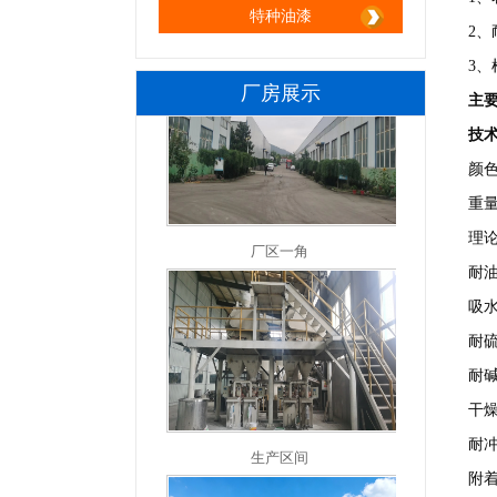
特种油漆
2
3
厂房展示
主
技
颜
厂区一角
重量
理论
耐
吸水
耐硫
耐碱
生产区间
干燥
耐冲
附着