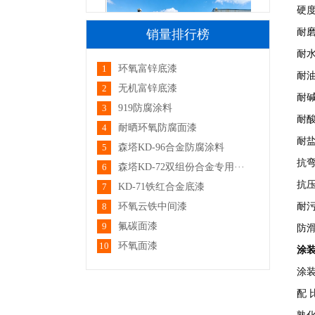
硬度
耐磨性
销量排行榜
耐水
1
环氧富锌底漆
厂区大门
耐油
2
无机富锌底漆
耐碱
3
919防腐涂料
耐酸
4
耐晒环氧防腐面漆
耐盐
5
森塔KD-96合金防腐涂料
抗弯
6
森塔KD-72双组份合金专用···
抗压
7
KD-71铁红合金底漆
厂区一角
8
环氧云铁中间漆
耐污
9
氟碳面漆
防滑
10
环氧面漆
涂
涂
配 