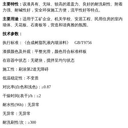
主要特性：
该漆具有、无味、较高的遮盖力、良好的耐洗刷性、附着
力强、耐碱性好，安全环保施工方便，流平性好等特点。
主要用途：
适用于工矿企业、机关学校、安居工程、民用住房的室内
墙体、天花板、石膏板等，营造和谐典雅的氛围。
技术参数：
执行标准：《合成树脂乳液内墙涂料》 GB/T9756
漆膜颜色及外观：平整光滑，颜色符合标准样板
在容器中状态：无硬块，搅拌呈均匀状态
施工性：刷涂第2道无障碍
低温稳定性：不变质
对比率(白色和浅色)：≥0.87
干燥时间(表干)/h：≤2
耐水性(96h)：无异常
无异常：无异常
耐洗刷性/次：≥300