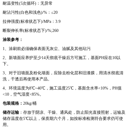
耐温变性(5次循环)：无异常
耐沾污性(白色和浅色)/%：≤20
拉伸强度(标准状态下)/MPa：3.9
断裂伸长率(标准状态下)/%;260
涂装参考：
1、涂刷前必须确保表面无灰尘、油腻及其他玷污
2、新墙面应养护至少14天彻底干燥后方可施工，基面PH应在10以
下。
3、对于旧墙面及粉化墙面，应除去粉化层和旧漆膜，用清水彻底清
洗，干透后再使用本产品。
4、环境温度为8℃~40℃，施工温度25℃，基面含水率<10%，PH值
<10，空气湿度<85%。
包装规格：
20kg/桶
储存运输
：存放于阴凉、干燥、通风处，防止阳光直接照射，运输及
储存温度在5℃以上，保质期六个月，如按标准检测符合要求仍可使
用。