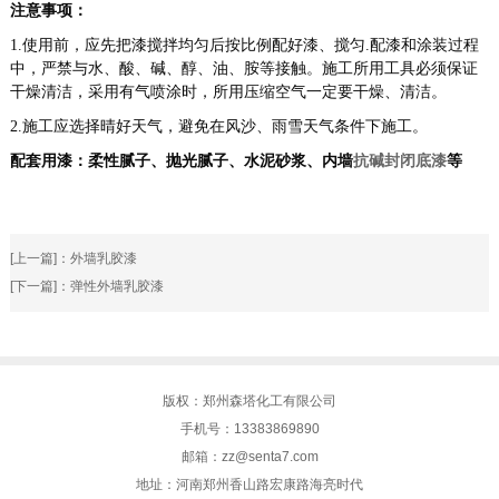
注意事项：
1.使用前，应先把漆搅拌均匀后按比例配好漆、搅匀.配漆和涂装过程
中，严禁与水、酸、碱、醇、油、胺等接触。施工所用工具必须保证
干燥清洁，采用有气喷涂时，所用压缩空气一定要干燥、清洁。
2.施工应选择晴好天气，避免在风沙、雨雪天气条件下施工。
配套用漆：柔性腻子、抛光腻子、水泥砂浆、内墙
抗碱封闭底漆
等
[上一篇]：
外墙乳胶漆
[下一篇]：
弹性外墙乳胶漆
版权：郑州森塔化工有限公司
手机号：13383869890
邮箱：zz@senta7.com
地址：河南郑州香山路宏康路海亮时代