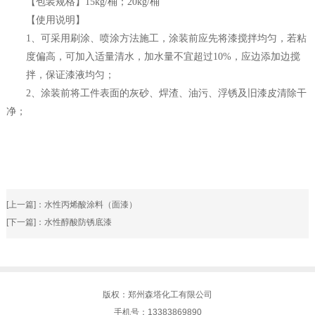
【包装规格】
15kg/
桶；
20kg/
桶
【使用说明】
1
、可采用刷涂、喷涂方法施工，涂装前应先将漆搅拌均匀，若粘
度偏高，可加入适量清水，加水量不宜超过
10%
，应边添加边搅
拌，保证漆液均匀；
2
、涂装前将工件表面的灰砂、焊渣、油污、浮锈及旧漆皮清除干
净；
[上一篇]：
水性丙烯酸涂料（面漆）
[下一篇]：
水性醇酸防锈底漆
版权：郑州森塔化工有限公司
手机号：13383869890