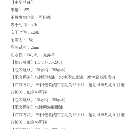
【
主要特征
】
细度：
≤
55
不挥发物含量：可协商
表干时间：
≤
1
h
实干时间：
≤
24
h
附着力：
1
级
弯曲试验：
2mm
耐水性：
24
小时，无异常
【执行标准】
HG/T4758-2014
【包装规格】
15kg/
桶；
20kg/
桶
【配套用漆】水性防锈漆、水性环氧底漆、水性聚氨酯底漆
【
贮存
方法】
封闭包装的贮存期为
12
个月，超期可按规定项目进
行检验，如合格可继
【包装规格】
15kg/
桶；
20kg/
桶
【配套用漆】水性
丙烯酸面漆
【
贮存
方法】
封闭包装的贮存期为
12
个月，超期可按规定项目进
行检验，如合格可继