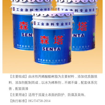
【
主要组成
】
由
水性
丙烯酸酯树脂为主要材料，添加优质颜填
料、添加剂配制而成，以水为稀释剂，不燃不爆，配套体系完
善，
配套面漆
【
主要用途
】
适用于
混凝土
表面的防护、防腐及装饰。
【执行标准】
HG/T4758-2014