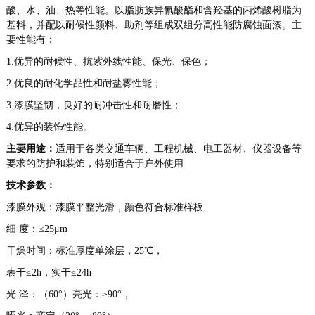
酸、水、油、热等性能。以脂肪族
异氰酸酯
和含
羟基
的
丙烯酸树脂
为
基料，并配以
耐候性
颜料、助剂等组成双组分高性能防腐蚀面漆。主
要性能有：
1.优异的耐候性、抗紫外线性能、保光、保色；
2.优良的耐化学品性和耐盐雾性能；
3.漆膜坚韧，良好的耐冲击性和耐磨性；
4.优异的装饰性能。
主要用途：
适用于各类交通车辆、工程机械、电工器材、仪器设备等
要求的防护和装饰，特别适合于户外使用
技术参数：
漆膜外观：漆膜平整光滑，颜色符合标准样板
细 度：≤25μm
干燥时间：标准厚度单涂层，25℃，
表干≤2h，实干≤24h
光 泽：（60°）亮光：≥90°，