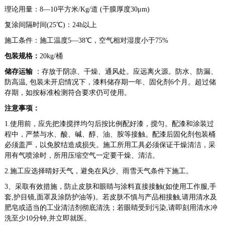
理论用量：8—10平方米/Kg/道 (干膜厚度30μm)
复涂间隔时间(25℃)：24h以上
施工条件：施工温度5—38℃，空气相对湿度小于75%
包装规格：
20kg/桶
储存运输
：存放于阴凉、干燥、通风处。应远离火源。防水、防漏、
防高温, 包装未开启情况下，漆料储存期一年、固化剂6个月。超过储
存期，如按标准检测符合要求仍可使用。
注意事项：
1.使用前，应先把漆搅拌均匀后按比例配好漆，搅匀。配漆和涂装过
程中，严禁与水、酸、碱、醇、油、胺等接触。配漆后固化剂包装桶
必须盖严，以免胶结造成损失。施工所用工具必须保证干燥清洁，采
用有气喷涂时，所用压缩空气一定要干燥、清洁。
2.施工应选择晴好天气，避免在风沙、雨雪天气条件下施工。
3、采取有效措施，防止皮肤和眼睛与涂料直接接触(如使用工作服,手
套,护目镜,面罩及涂防护油等)。若皮肤不慎与产品相接触,请用清水及
肥皂或适当的工业清洁剂彻底清洗；若眼睛受到污染,请即刻用清水冲
洗至少10分钟,并立即就医。