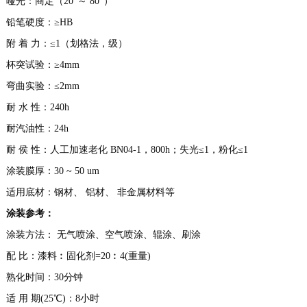
哑光：商定（20°～ 80°）
铅笔硬度：≥HB
附 着 力：≤1（划格法，级）
杯突试验：≥4mm
弯曲实验：≤2mm
耐 水 性：240h
耐汽油性：24h
耐 侯 性：人工加速老化 BN04-1，800h；失光≤1，粉化≤1
涂装膜厚：30 ~ 50 um
适用底材：钢材、 铝材、 非金属材料等
涂装参考：
涂装方法： 无气喷涂、空气喷涂、辊涂、刷涂
配 比：漆料︰固化剂=20︰4(重量)
熟化时间：30分钟
适 用 期(25℃)：8小时