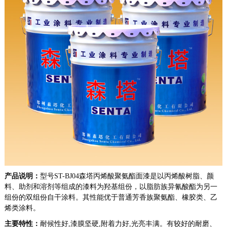
产品说明：
型号
ST-BJ04
森塔
丙烯酸聚氨酯面漆是以丙烯酸树脂、颜
料、助剂和溶剂等组成的漆料为羟基组份，以脂肪族异氰酸酯为另一
组份的双组份自干涂料。其性能优于普通芳香族聚氨酯、橡胶类、乙
烯类涂料。
主要特性：
耐候性好,
漆膜
坚硬,
附着力
好,光亮丰满。有较好的耐磨、