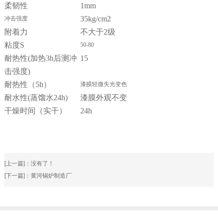
柔韧性
1mm
35kg/cm2
冲击强度
附着力
不大于2级
粘度S
50-80
耐热性(加热3h后测冲
15
击强度)
耐热性（5h）
漆膜轻微失光变色
耐水性(蒸馏水24h)
漆膜外观不变
干燥时间（实干）
24h
[上一篇]：没有了！
[下一篇]：
黄河锅炉制造厂