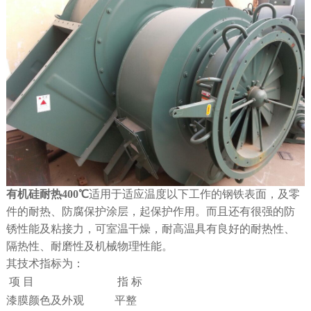
有机硅耐热400℃
适用于适应温度以下工作的钢铁表面，及零
件的耐热、防腐保护涂层，起保护作用。而且还有很强的防
锈性能及粘接力，可室温干燥，耐高温具有良好的耐热性、
隔热性、耐磨性及机械物理性能。
其技术指标为：
项 目
指 标
漆膜颜色及外观
平整